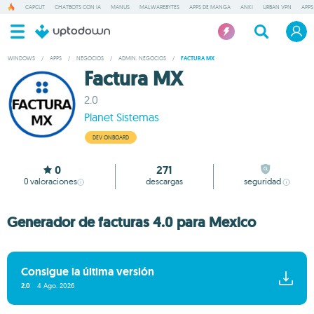
CAPCUT
CHATBOTS CON IA
MANUS
MALWAREBYTES
APPS DE MANGA
ANKI
URBAN VPN
APPS
WINDOWS
/
APPS
/
NEGOCIOS
/
ADMIN. NEGOCIOS
/
FACTURA MX
Factura MX
2.0
Planet Sistemas
DEV ONBOARD
0
271
0
valoraciones
descargas
seguridad
Generador de facturas 4.0 para Mexico
Consigue la última versión
2.0
4 Ago. 2026