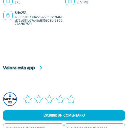
EXE
7.77 MB
SHA256
a0806a013304551ac7fc1b57f4fe
d79a691b67c4bd8f5308bf9866
77d2f07f29
Valora esta app
ESCRIBIR UN COMENTARIO